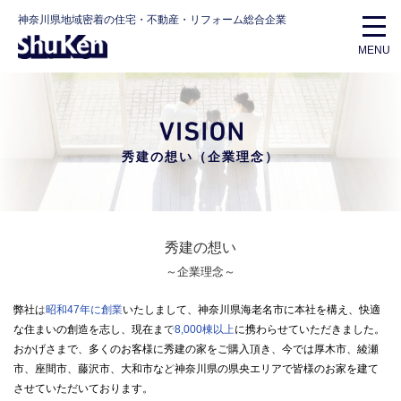
神奈川県地域密着の住宅・不動産・リフォーム総合企業
MENU
秀建の想い（企業理念）
秀建の想い
～企業理念～
弊社は
昭和47年に創業
いたしまして、神奈川県海老名市に本社を構え、
快適
な住まいの創造を志し、現在まで
8,000棟以上
に携わらせていただきました。
おかげさまで、多くのお客様に秀建の家をご購入頂き、今では厚木市、綾瀬
市、座間市、藤沢市、大和市など
神奈川県の県央エリアで皆様のお家を建て
させていただいております。