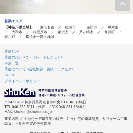
営業エリア
【神奈川県全域】
海老名市 ／ 綾瀬市 ／ 座間市 ／ 厚木市
／ 大和市 ／ 相模原市 ／ 藤沢市 ／ 茅ヶ崎市 ／ 寒川町 ／
愛川町 ／ 横浜市一部の地域
秀建TOP
秀建の想い <コーポレートビジョン>
事業一覧
秀建について <会社概要・実績・アクセス>
SDGs
プライバシーポリシー
〒243-0432 神奈川県海老名市中央1-14-36 （本社）
TEL 046-232-5111（代表） / FAX 046-231-1846 /
MAIL
事業内容 ／ 土地付一戸建住宅の販売、注文住宅の建築請負、リフォーム工事
請負、不動産売買の仲介業務