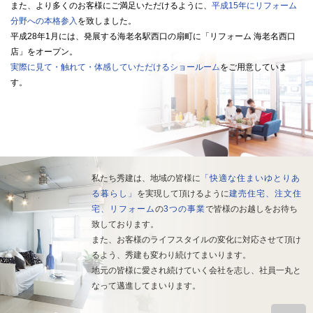
また、より多くのお客様にご満足いただけるように、
平成15年にリフォーム
分野への本格参入
を致しました。
平成28年1月には、発展する海老名駅西口の扇町に「リフォーム 海老名西口
店」をオープン。
実際に見て・触れて・体感していただけるショールーム
をご用意していま
す。
私たち秀建は、地域の皆様に
「快適な住まいゆとりあ
る暮らし」
を実現して頂けるように
建売住宅、注文住
宅、リフォーム
の
3つの事業
で皆様のお越しをお待ち
致しております。
また、お客様のライフスタイルの変化に対応させて頂け
るよう、秀建も変わり続けてまいります。
地元の皆様に愛され続けていく会社を志し、社員一丸と
なって邁進してまいります。